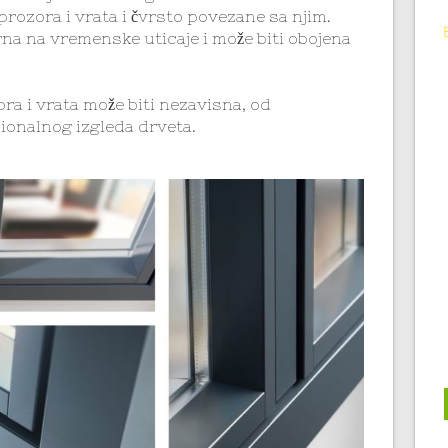
prozora i vrata i čvrsto povezane sa njim.
rna na vremenske uticaje i može biti obojena
ra i vrata može biti nezavisna, od
ionalnog izgleda drveta.