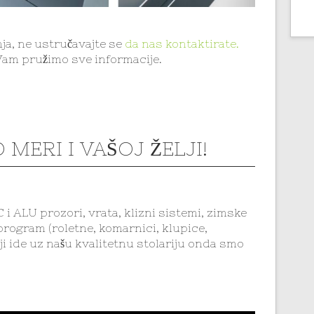
nja, ne ustručavajte se
da nas kontaktirate.
Vam pružimo sve informacije.
 MERI I VAŠOJ ŽELJI!
i ALU prozori, vrata, klizni sistemi, zimske
i program (roletne, komarnici, klupice,
ji ide uz našu kvalitetnu stolariju onda smo