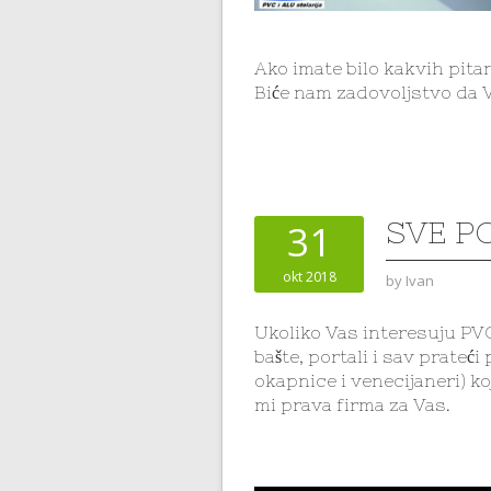
Ako imate bilo kakvih pita
Biće nam zadovoljstvo da 
SVE PO
31
okt 2018
by
Ivan
Ukoliko Vas interesuju PVC 
bašte, portali i sav prateć
okapnice i venecijaneri) ko
mi prava firma za Vas.