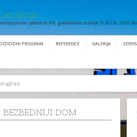
 stolarija
aluminijumske i plastične PVC građevinske stolarije PLASTAL DOO No
OIZVODNI PROGRAM
REFERENCE
GALERIJA
SERVIS
 Beograd
Š BEZBEDNIJI DOM