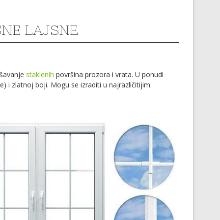
NE LAJSNE
ašavanje
staklenih
površina prozora i vrata. U ponudi
 i zlatnoj boji. Mogu se izraditi u najrazličitijim