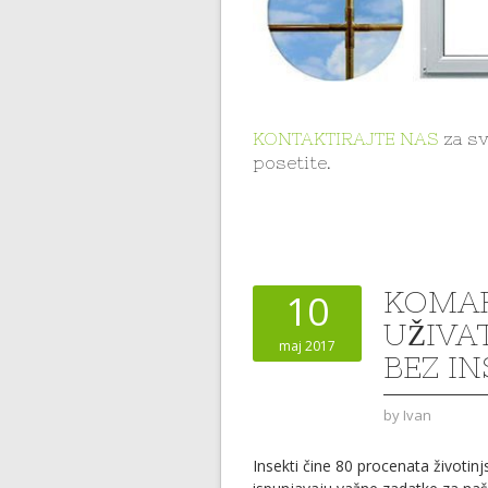
KONTAKTIRAJTE NAS
za sv
posetite.
KOMAR
10
UŽIVA
maj 2017
BEZ IN
by
Ivan
Insekti čine 80 procenata životinj