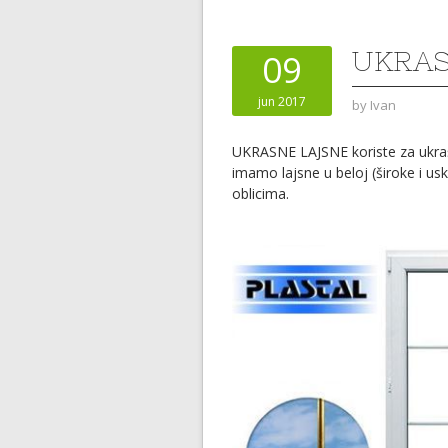
UKRAS
09
jun 2017
by
Ivan
UKRASNE LAJSNE koriste za ukr
imamo lajsne u beloj (široke i uske)
oblicima.