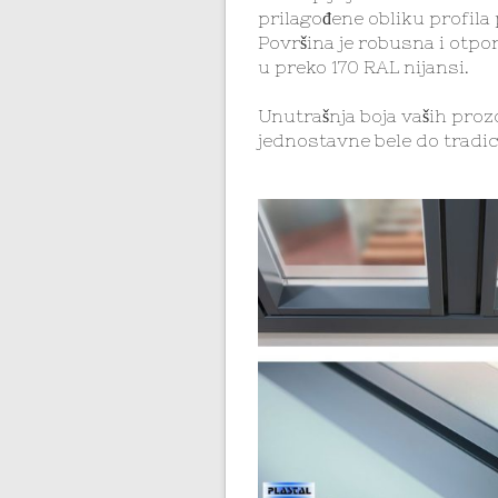
prilagođene obliku profila 
Površina je robusna i otpo
u preko 170 RAL nijansi.
Unutrašnja boja vaših prozo
jednostavne bele do tradic