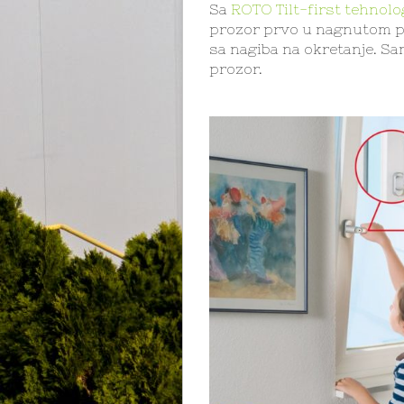
Sa
ROTO Tilt-first tehnolo
prozor prvo u nagnutom po
sa nagiba na okretanje. Sam
prozor.