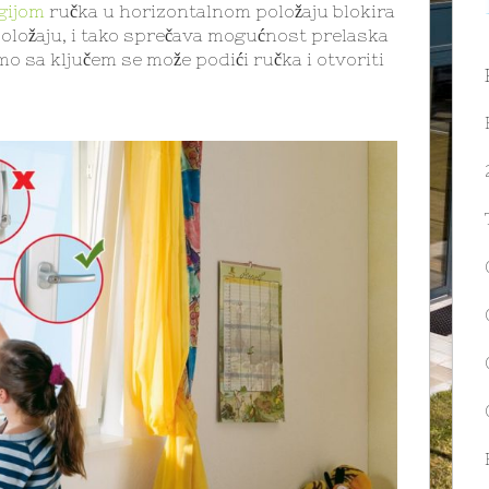
gijom
ručka u horizontalnom položaju blokira
ložaju, i tako sprečava mogućnost prelaska
o sa ključem se može podići ručka i otvoriti