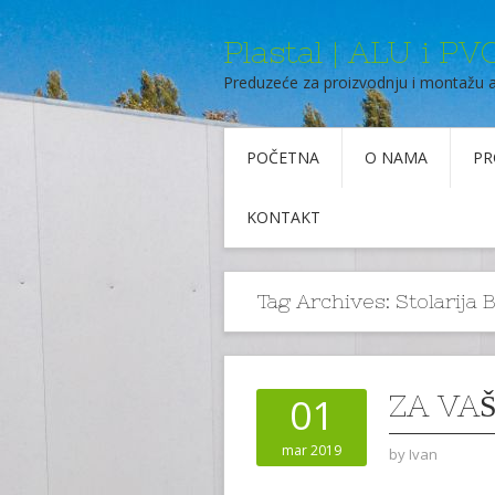
Plastal | ALU i PVC
Preduzeće za proizvodnju i montažu 
POČETNA
O NAMA
PR
KONTAKT
Tag Archives:
Stolarija
ZA VA
01
mar 2019
by
Ivan