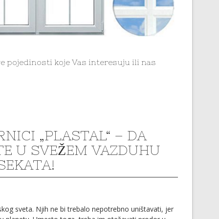
e pojedinosti koje Vas interesuju ili nas
NICI „PLASTAL“ – DA
TE U SVEŽEM VAZDUHU
SEKATA!
skog sveta. Njih ne bi trebalo nepotrebno uništavati, jer