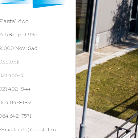
Plastal doo
Futoški put 93c
21000 Novi Sad
Telefoni:
021 466-511
021 402-844
064 114-8189
064 642-7571
E-mail:
info@plastal.rs