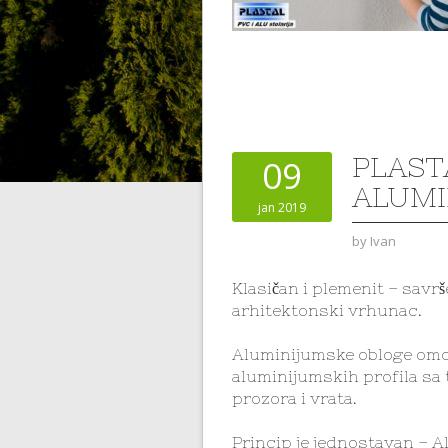
PLAST
09
ALUM
jan 2019
by
Ivan
Klasičan i plemenit – savrš
arhitektonski vrhunac.
Aluminijumske obloge omo
aluminijumskih profila s
prozora i vrata.
Princip je jednostavan – 