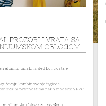
AL PROZORI I VRATA SA
INIJUMSKOM OBLOGOM
en aluminijumski izgled koji postaje
gućavaju kombinovanje izgleda
a tehničkim prednostima naših modernih PVC
Aluminijumske obloge su savršeno