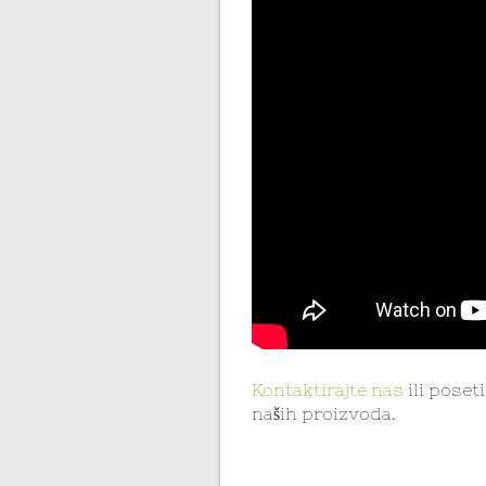
Kontaktirajte nas
ili poseti
naših proizvoda.