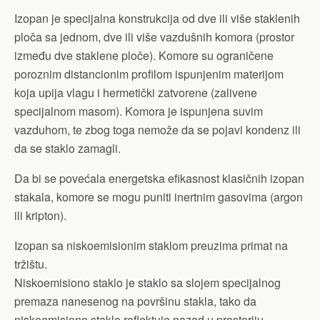
Izopan je specijalna konstrukcija od dve ili više staklenih
ploča sa jednom, dve ili više vazdušnih komora (prostor
između dve staklene ploče). Komore su ograničene
poroznim distancionim profilom ispunjenim materijom
koja upija vlagu i hermetički zatvorene (zalivene
specijalnom masom). Komora je ispunjena suvim
vazduhom, te zbog toga nemože da se pojavi kondenz ili
da se staklo zamagli.
Da bi se povećala energetska efikasnost klasičnih izopan
stakala, komore se mogu puniti inertnim gasovima (argon
ili kripton).
Izopan sa niskoemisionim staklom preuzima primat na
tržištu.
Niskoemisiono staklo je staklo sa slojem specijalnog
premaza nanesenog na površinu stakla, tako da
niskoemisiono staklo reflektuje nazad u prostoriju