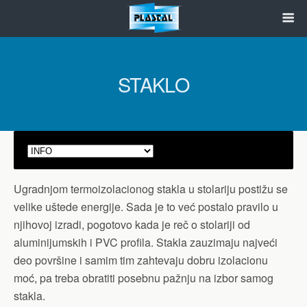
STAKLO
Ugradnjom termoizolacionog stakla u stolariju postižu se
velike uštede energije. Sada je to već postalo pravilo u
njihovoj izradi, pogotovo kada je reč o stolariji od
aluminijumskih i PVC profila. Stakla zauzimaju najveći
deo površine i samim tim zahtevaju dobru izolacionu
moć, pa treba obratiti posebnu pažnju na izbor samog
stakla.