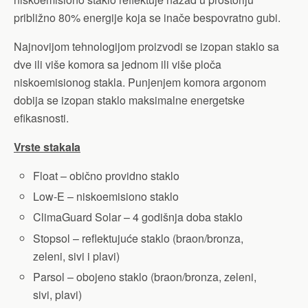
približno 80% energije koja se inače bespovratno gubi.
Najnovijom tehnologijom proizvodi se izopan staklo sa
dve ili više komora sa jednom ili više ploča
niskoemisionog stakla. Punjenjem komora argonom
dobija se izopan staklo maksimalne energetske
efikasnosti.
Vrste stakala
Float – obično providno staklo
Low-E – niskoemisiono staklo
ClimaGuard Solar – 4 godišnja doba staklo
Stopsol – reflektujuće staklo (braon/bronza,
zeleni, sivi i plavi)
Parsol – obojeno staklo (braon/bronza, zeleni,
sivi, plavi)