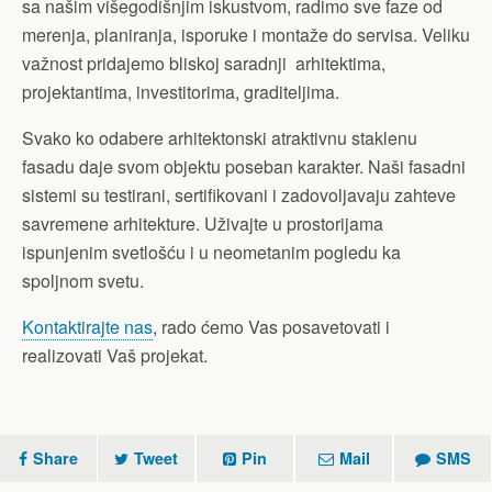
sa našim višegodišnjim iskustvom, radimo sve faze od
merenja, planiranja, isporuke i montaže do servisa. Veliku
važnost pridajemo bliskoj saradnji arhitektima,
projektantima, investitorima, graditeljima.
Svako ko odabere arhitektonski atraktivnu staklenu
fasadu daje svom objektu poseban karakter. Naši fasadni
sistemi su testirani, sertifikovani i zadovoljavaju zahteve
savremene arhitekture. Uživajte u prostorijama
ispunjenim svetlošću i u neometanim pogledu ka
spoljnom svetu.
Kontaktirajte nas
, rado ćemo Vas posavetovati i
realizovati Vaš projekat.
Share
Tweet
Pin
Mail
SMS