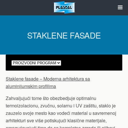
STAKLENE FASADE
Staklene fasade – Moderna arhitektura sa
aluminijumskim profilima
Zahvaljujući tome što obezbedjuje optimalnu
termoizolacionu, zvučnu, solarnu i UV zaštitu, staklo je
zauzelo svoje mesto kao vodeći material u savremenoj
arhitekturi sve više potiskujući klasične materijale,
omogućavajući time da se kompletne zgrade ili njihovi