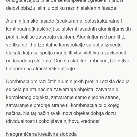
delovi oblažu istim u obliku raznih staklenih fasada.
Aluminijumske fasade (strukturalne, polustrukturalne i
kontinualne(klasične)) su sistemi fasadnih aluminijumskih
profila koji se zatvaraju staklom. Aluminijumski profili tj.
vertikalne i horizontalne konstrukcije su polja izmedju
stakala koja su spolja manje ili vise vidljiva u zavisnosti
od fasadnog sistema. One su stabilne, robusne, izdržljive
i otporne na atmosferske uticaje.
Kombinacijom različitih aluminijskih profila i stakla dobija
se cela paleta načina zatvaranja objekta: zatvaranje
kompletnog objekta, zatvaranje samo s jedne strane,
zatvaranje s prednje strane ili kombinacija bilo kojeg
načina. Na taj način svaki novi objekat dobija dozu
idividualnosti i poboljšava njihovu vrednost.
Neograničena kreativna sloboda