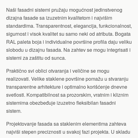
Naši fasadni sistemi pružaju mogućnost jedinstvenog
dizajna fasade sa izuzetnim kvalitetom i najvišim
standardima. Transparentnost, elegancija, funkcionalnost,
sigurnost i visok kvalitet su samo neki od atributa. Bogata
RAL paleta boja i individualne površine profila daju veliku
slobodu u dizajnu fasada. Na zahtev se mogu integrisati i
sistemi za zaštitu od sunca.
Praktično svi oblici otvaranja i veličine se mogu
realizovati. Velike staklene površine pomažu u stvaranju
transparentne arhitekture i optimalno korišćenje dnevne
svetlosti. Kompatibilnost sa prozorskim, vratnim i kliznim
sistemima obezbeđuje izuzetno fleksibilan fasadni
sistem.
Projektovanje fasada sa staklenim elementima zahteva
najviši stepen preciznosti u svakoj fazi projekta. U skladu