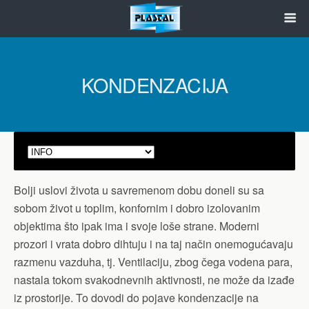
KONDENZACIJA
Bolji uslovi života u savremenom dobu doneli su sa
sobom život u toplim, konfornim i dobro izolovanim
objektima što ipak ima i svoje loše strane. Moderni
prozori i vrata dobro dihtuju i na taj način onemogućavaju
razmenu vazduha, tj. Ventilaciju, zbog čega vodena para,
nastala tokom svakodnevnih aktivnosti, ne može da izađe
iz prostorije. To dovodi do pojave kondenzacije na