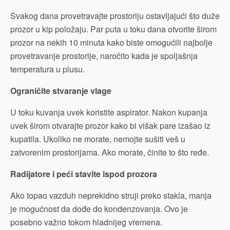
Svakog dana provetravajte prostoriju ostavljajući što duže
prozor u kip položaju. Par puta u toku dana otvorite širom
prozor na nekih 10 minuta kako biste omogućili najbolje
provetravanje prostorije, naročito kada je spoljašnja
temperatura u plusu.
Ograničite stvaranje vlage
U toku kuvanja uvek koristite aspirator. Nakon kupanja
uvek širom otvarajte prozor kako bi višak pare izašao iz
kupatila. Ukoliko ne morate, nemojte sušiti veš u
zatvorenim prostorijama. Ako morate, činite to što ređe.
Radijatore i peći stavite ispod prozora
Ako topao vazduh neprekidno struji preko stakla, manja
je mogućnost da dođe do kondenzovanja. Ovo je
posebno važno tokom hladnijeg vremena.