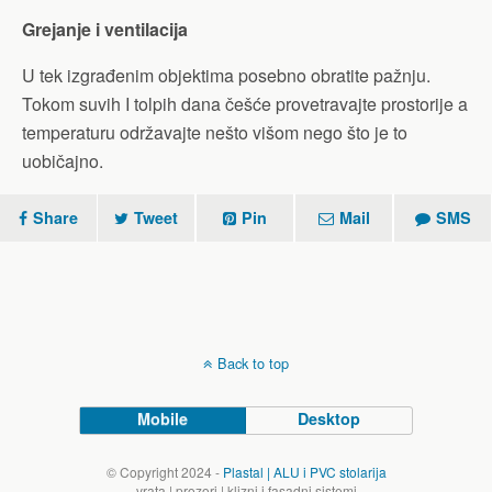
Grejanje i ventilacija
U tek izgrađenim objektima posebno obratite pažnju.
Tokom suvih I tolpih dana češće provetravajte prostorije a
temperaturu održavajte nešto višom nego što je to
uobičajno.
Share
Tweet
Pin
Mail
SMS
Back to top
Mobile
Desktop
© Copyright 2024 -
Plastal | ALU i PVC stolarija
vrata | prozori | klizni i fasadni sistemi