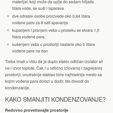
materijal, koji može da upije do sedam hiljada
litara vode, se suši i isparava
dve odrasle osobe proizvede oko 0,64 litara
vodene pare za 8 sati spavanja
kupanjem i pranjem veša u proseku se stvara 1,5
litara vodene pare,
sušenjem veša u prostoriji nastane oko 5 litara
vodene pare na dan
Treba imati u vidu da je duplo staklo odličan izolator ali
ne i izvor toplote. Čak i u odlično izlovanoj i zagrejanoj
prostoriji, unutrašnje staklao biće najhladnije mesto sa
kojim vodena para dolazi u dodir, što dovodi do
kondenzacije.
KAKO SMANJITI KONDENZOVANJE?
Redovno provetravajte prostorije