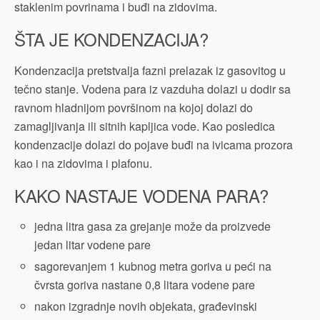
staklenim povrinama i buđi na zidovima.
ŠTA JE KONDENZACIJA?
Kondenzacija pretstvalja fazni prelazak iz gasovitog u
tečno stanje. Vodena para iz vazduha dolazi u dodir sa
ravnom hladnijom površinom na kojoj dolazi do
zamagljivanja ili sitnih kapljica vode. Kao posledica
kondenzacije dolazi do pojave buđi na ivicama prozora
kao i na zidovima i plafonu.
KAKO NASTAJE VODENA PARA?
jedna litra gasa za grejanje može da proizvede
jedan litar vodene pare
sagorevanjem 1 kubnog metra goriva u peći na
čvrsta goriva nastane 0,8 litara vodene pare
nakon izgradnje novih objekata, građevinski