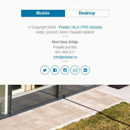
Mobile
Desktop
© Copyright 2024 -
Plastal | ALU i PVC stolarija
vrata | prozori | klizni i fasadni sistemi
* * *
Novi Sad, Srbija
Futoški put 93c
021 466 511
info@plastal.rs
* * *