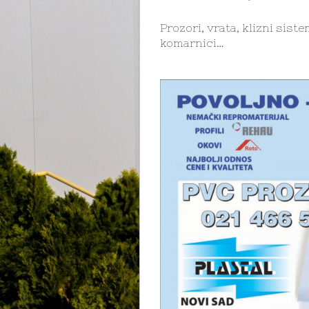
Prozori, vrata, klizni siste
komarnici…