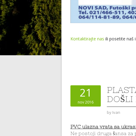
Kontaktirajte nas
ili posetite naš 
PLAST
21
DOŠLI
nov 2016
by
Ivan
PVC ulazna vrata sa ukra
Ne postoji druga šansa za 