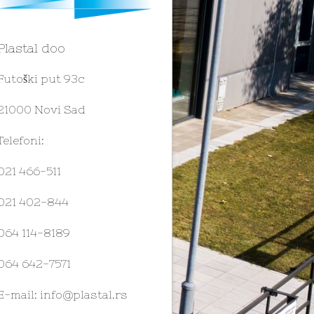
Plastal doo
Futoški put 93c
21000 Novi Sad
Telefoni:
021 466-511
021 402-844
064 114-8189
064 642-7571
E-mail:
info@plastal.rs