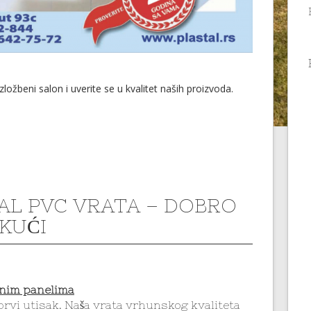
izložbeni salon i uverite se u kvalitet naših proizvoda.
AL PVC VRATA – DOBRO
 KUĆI
snim panelima
prvi utisak. Naša vrata vrhunskog kvaliteta