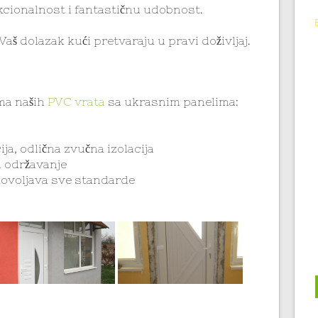
kcionalnost i fantastičnu udobnost.
aš dolazak kući pretvaraju u pravi doživljaj.
ma naših
PVC vrata
sa ukrasnim panelima:
ija, odlična zvučna izolacija
za održavanje
adovoljava sve standarde