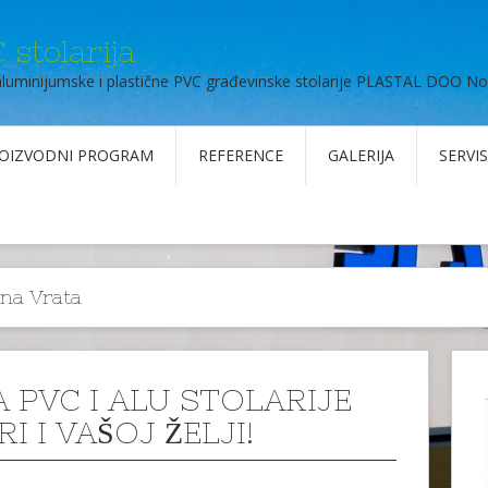
 stolarija
aluminijumske i plastične PVC građevinske stolarije PLASTAL DOO No
OIZVODNI PROGRAM
REFERENCE
GALERIJA
SERVIS
na Vrata
A PVC I ALU STOLARIJE
I I VAŠOJ ŽELJI!