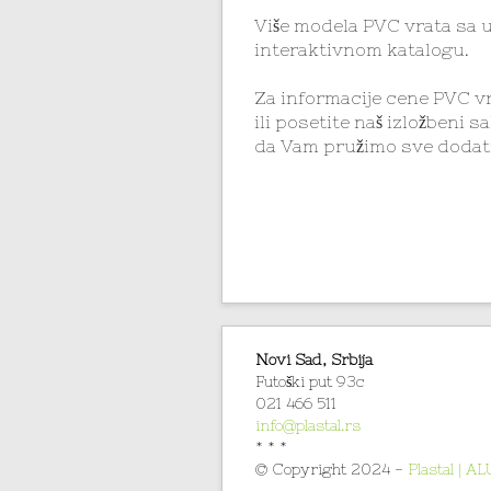
Više modela PVC vrata sa 
interaktivnom katalogu.
Za informacije cene PVC v
ili posetite naš izložbeni
da Vam pružimo sve dodatn
Novi Sad, Srbija
Futoški put 93c
021 466 511
info@plastal.rs
* * *
© Copyright 2024 -
Plastal | AL