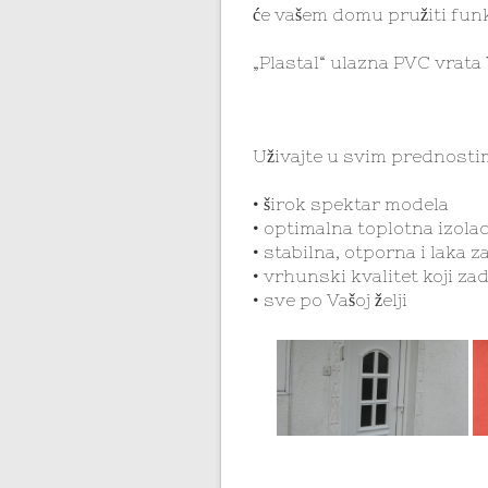
će vašem domu pružiti fun
„Plastal“ ulazna PVC vrata V
Uživajte u svim prednosti
• širok spektar modela
• optimalna toplotna izolac
• stabilna, otporna i laka 
• vrhunski kvalitet koji z
• sve po Vašoj želji