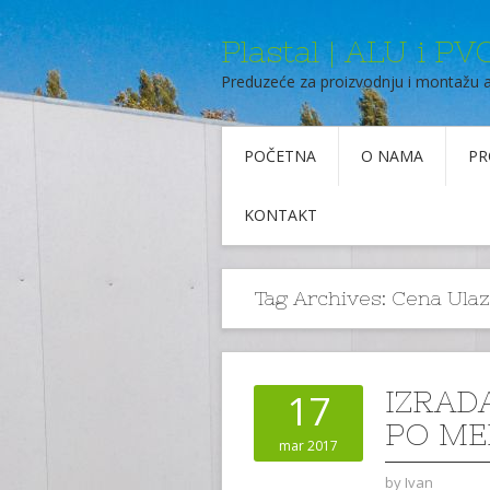
Plastal | ALU i PVC
Preduzeće za proizvodnju i montažu 
POČETNA
O NAMA
PR
KONTAKT
Tag Archives:
Cena Ulaz
IZRAD
17
PO MER
mar 2017
by
Ivan