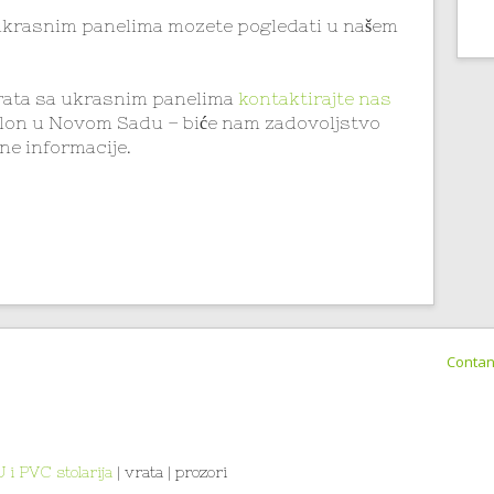
ukrasnim panelima mozete pogledati u našem
rata sa ukrasnim panelima
kontaktirajte nas
 salon u Novom Sadu – biće nam zadovoljstvo
e informacije.
Conta
U i PVC stolarija
| vrata | prozori