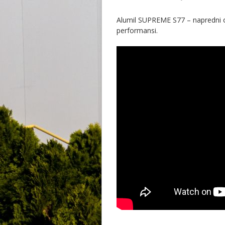
Alumil SUPREME S77 – napredni o
performansi.