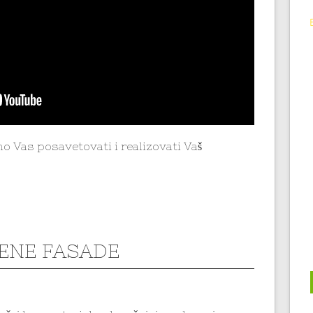
o Vas posavetovati i realizovati Vaš
ENE FASADE