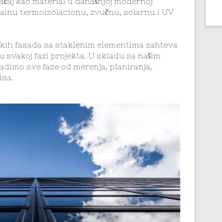
ačaj kao material u današnjoj modernoj
malnu termoizolacionu, zvučnu, solarnu i UV
kih fasada sa staklenim elementima zahteva
u svakoj fazi projekta. U skladu sa našim
adimo sve faze od merenja, planiranja,
isa.