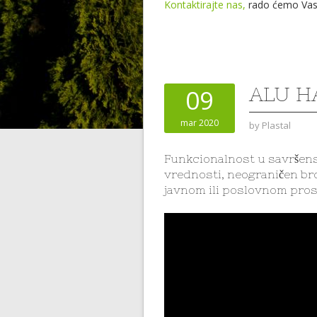
Kontaktirajte nas,
rado ćemo Vas p
ALU H
09
mar 2020
by
Plastal
Funkcionalnost u savršenst
vrednosti, neograničen bro
javnom ili poslovnom pros