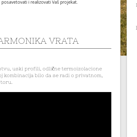
osavetovati i realizovati Vaš projekat.
ARMONIKA VRATA
vu, uski profili, odlične termoizolacione
j kombinacija bilo da se radi o privatnom,
toru.