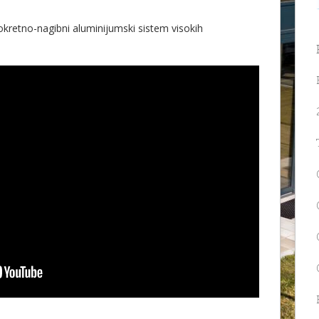
kretno-nagibni aluminijumski sistem visokih