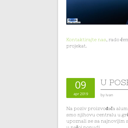
Kontaktirajte nas
, rado ć
projekat.
U POS
09
apr 2019
by
Ivan
Na poziv proizvođača alumi
smo njihovu centralu u grč
upoznali se sa najnovijim s
u našoj ponudi.