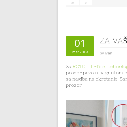
«
‹
ZA VA
01
mar 2019
by
Ivan
Sa
ROTO Tilt-first tehnolo
prozor prvo u nagnutom po
sa nagiba na okretanje. Sam
prozor.