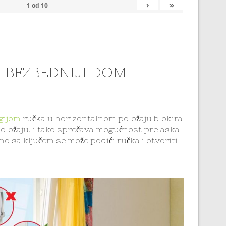
›
»
1
od
10
Š BEZBEDNIJI DOM
gijom
ručka u horizontalnom položaju blokira
ložaju, i tako sprečava mogućnost prelaska
o sa ključem se može podići ručka i otvoriti