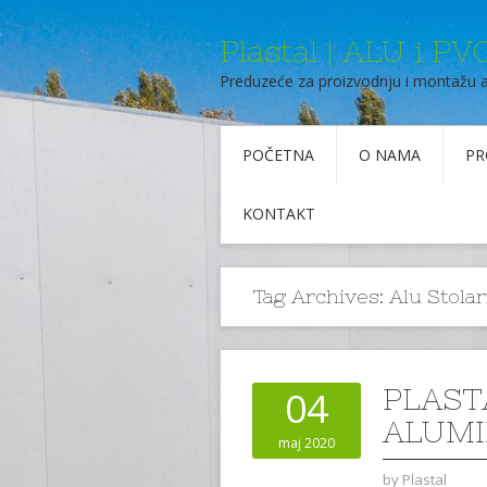
Plastal | ALU i PVC
Preduzeće za proizvodnju i montažu 
POČETNA
O NAMA
PR
KONTAKT
Tag Archives:
Alu Stola
PLAST
04
ALUMI
maj 2020
by
Plastal