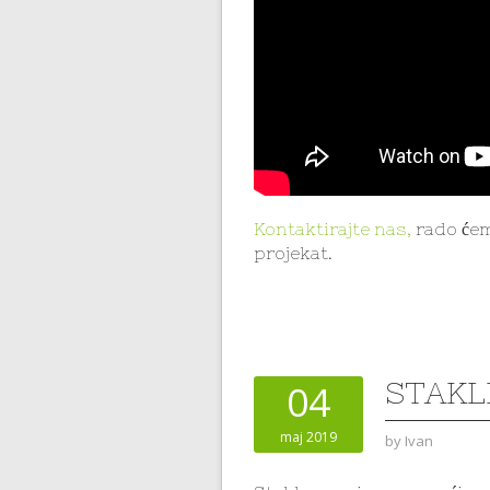
Kontaktirajte nas,
rado ćem
projekat.
STAKL
04
maj 2019
by
Ivan