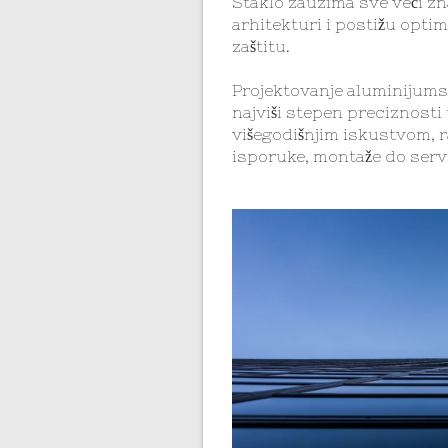
Staklo zauzima sve veći zn
arhitekturi i postižu opti
zaštitu.
Projektovanje aluminijums
najviši stepen preciznosti 
višegodišnjim iskustvom, r
isporuke, montaže do serv