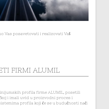
emo Vas posavetovati i realizovati Vaš
ETI FIRMI ALUMIL
nijumskih profila firme ALUMIL, posetili
koj i imali uvid u proizvodni proces i
istemima profila koji će se u budućnosti naći