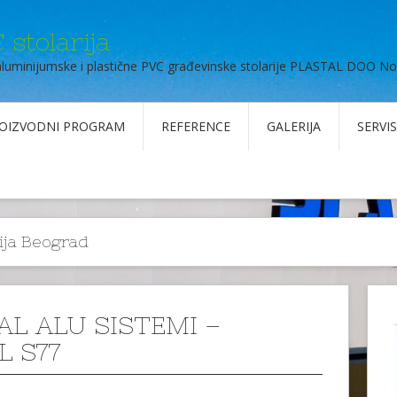
 stolarija
aluminijumske i plastične PVC građevinske stolarije PLASTAL DOO No
OIZVODNI PROGRAM
REFERENCE
GALERIJA
SERVIS
rija Beograd
AL ALU SISTEMI –
L S77