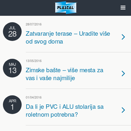
28/07/2016
JUL
28
Zatvaranje terase – Uradite više
od svog doma
13/05/2016
MAJ
13
Zimske bašte – više mesta za
vas i vaše najmilije
01/04/2016
APR
1
Da li je PVC i ALU stolarija sa
roletnom potrebna?