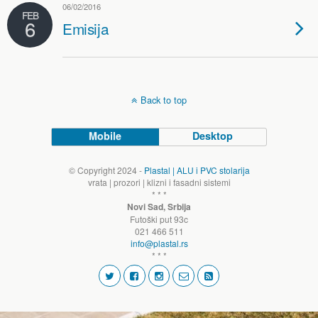
06/02/2016
FEB
6
Emisija
Back to top
Mobile
Desktop
© Copyright 2024 -
Plastal | ALU i PVC stolarija
vrata | prozori | klizni i fasadni sistemi
* * *
Novi Sad, Srbija
Futoški put 93c
021 466 511
info@plastal.rs
* * *